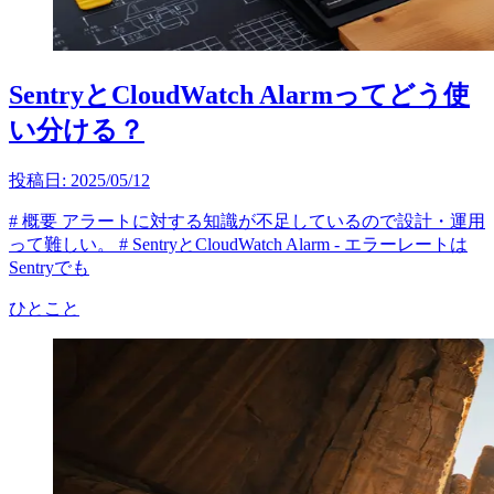
SentryとCloudWatch Alarmってどう使
い分ける？
投稿日:
2025/05/12
# 概要 アラートに対する知識が不足しているので設計・運用
って難しい。 # SentryとCloudWatch Alarm - エラーレートは
Sentryでも
ひとこと