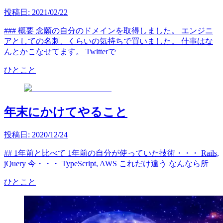
投稿日:
2021/02/22
### 概要 念願の自分のドメインを取得しました。 エンジニ
アとしての名刺、くらいの気持ちで買いました。 仕事はな
んとかこなせてます。 Twitterで
ひとこと
年末にかけてやること
投稿日:
2020/12/24
## 1年前と比べて 1年前の自分が使っていた技術・・・ Rails,
jQuery 今・・・ TypeScript, AWS これだけ違う なんなら所
ひとこと