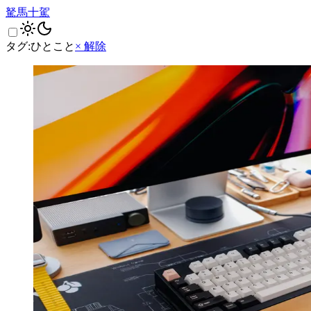
駑馬十駕
タグ:
ひとこと
× 解除