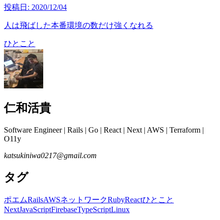
投稿日:
2020/12/04
人は飛ばした本番環境の数だけ強くなれる
ひとこと
仁和活貴
Software Engineer | Rails | Go | React | Next | AWS | Terraform |
O11y
katsukiniwa0217@gmail.com
タグ
ポエム
Rails
AWS
ネットワーク
Ruby
React
ひとこと
Next
JavaScript
Firebase
TypeScript
Linux