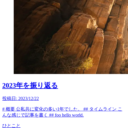
2023年を振り返る
投稿日:
2023/12/22
# 概要 公私共に変化の多い1年でした。 ## タイムライン こ
んな感じで記事を書く ## foo hello world.
ひとこと