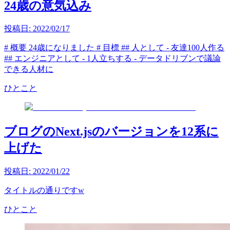
24歳の意気込み
投稿日:
2022/02/17
# 概要 24歳になりました # 目標 ## 人として - 友達100人作る
## エンジニアとして - 1人立ちする - データドリブンで議論
できる人材に
ひとこと
ブログのNext.jsのバージョンを12系に
上げた
投稿日:
2022/01/22
タイトルの通りですw
ひとこと