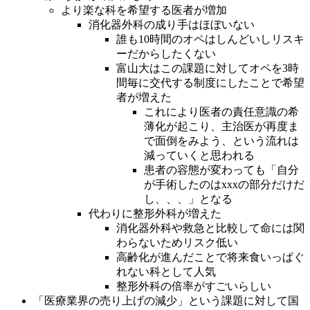
より楽な科を希望する医者が増加
消化器外科の成り手はほぼいない
誰も10時間のオペはしんどいしリスキ
ーだからしたくない
富山大はこの課題に対してオペを3時
間毎に交代する制度にしたことで希望
者が増えた
これにより医者の責任意識の希
薄化が起こり、主治医が再度ま
で面倒をみよう、という流れは
減っていくと思われる
患者の容態が変わっても「自分
が手術したのはxxxの部分だけだ
し、、、」となる
代わりに整形外科が増えた
消化器外科や救急と比較して命には関
わらないためリスク低い
高齢化が進んだことで将来食いっぱぐ
れない科として人気
整形外科の倍率がすごいらしい
「医療業界の売り上げの減少」という課題に対して国