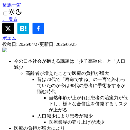
駑馬十駕
← 戻る
ポエム
投稿日:
2026/04/27
更新日:
2026/05/25
今の日本社会が抱える課題は「少子高齢化」と「人口
減少」
高齢者が増えたことで医療の負担が増大
昔は70代で「寿命ですね」の一言で終わっ
ていたのが今は90代の患者に手術をするか
悩む時代
当然年齢が上がれば患者の治癒力が低
下し、様々な合併症を併発するリスク
が上がる
人口減少により患者が減少
医療業界の売り上げが減少
医療の負担が増大により