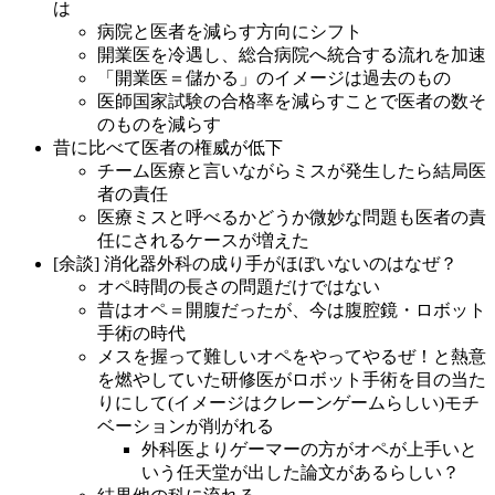
は
病院と医者を減らす方向にシフト
開業医を冷遇し、総合病院へ統合する流れを加速
「開業医＝儲かる」のイメージは過去のもの
医師国家試験の合格率を減らすことで医者の数そ
のものを減らす
昔に比べて医者の権威が低下
チーム医療と言いながらミスが発生したら結局医
者の責任
医療ミスと呼べるかどうか微妙な問題も医者の責
任にされるケースが増えた
[余談] 消化器外科の成り手がほぼいないのはなぜ？
オペ時間の長さの問題だけではない
昔はオペ＝開腹だったが、今は腹腔鏡・ロボット
手術の時代
メスを握って難しいオペをやってやるぜ！と熱意
を燃やしていた研修医がロボット手術を目の当た
りにして(イメージはクレーンゲームらしい)モチ
ベーションが削がれる
外科医よりゲーマーの方がオペが上手いと
いう任天堂が出した論文があるらしい？