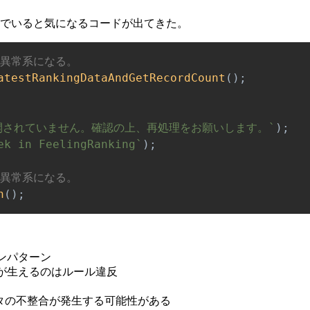
でいると気になるコードが出てきた。
と異常系になる。
atestRankingDataAndGetRecordCount
(
)
;
開されていません。確認の上、再処理をお願いします。
`
)
;
ek in FeelingRanking
`
)
;
と異常系になる。
h
(
)
;
ンパターン
ドが生えるのはルール違反
ータの不整合が発生する可能性がある