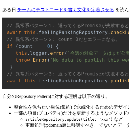
ある日
チームにテストコードを書く文化を定着させる
を読ん
// 異常系パターン１: 返ってくるPromiseが失敗する
await
this
.
feelingRankingRepository
.
checkL
// 異常系パターン２: count=0だとエラーになる。
if
(
count 
===
0
)
{
this
.
logger
.
error
(
`
今週の対象データはまだ公
throw
Error
(
`
No data to publish this we
}
// 異常系パターン３: 返ってくるPromiseが失敗する
await
this
.
feelingRankingRepository
.
publis
自分のRepository Patternに対する理解は以下の通り。
整合性を保ちたい単位(集約)で永続化するためのデザイ
一部の項目(プロパティ)だけを更新するようなメソッ
など
articleRepository.update(title: 'xxx')
更新処理はdomain層に移譲すべき、でないとデ