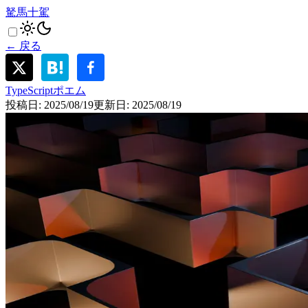
駑馬十駕
← 戻る
TypeScript
ポエム
投稿日:
2025/08/19
更新日:
2025/08/19