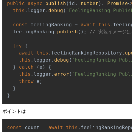
public
async
publish
(
id
:
number
)
:
Promise
<
this
.
logger
.
debug
(
`
FeelingRanking Publis
const
 feelingRanking 
=
await
this
.
feelin
  feelingRanking
.
publish
(
)
;
// 実装イメージ
try
{
await
this
.
feelingRankingRepository
.
up
this
.
logger
.
debug
(
`
FeelingRanking Publ
}
catch
(
e
)
{
this
.
logger
.
error
(
`
FeelingRanking Publ
throw
 e
;
}
}
ポイントは
const
 count 
=
await
this
.
feelingRankingRep