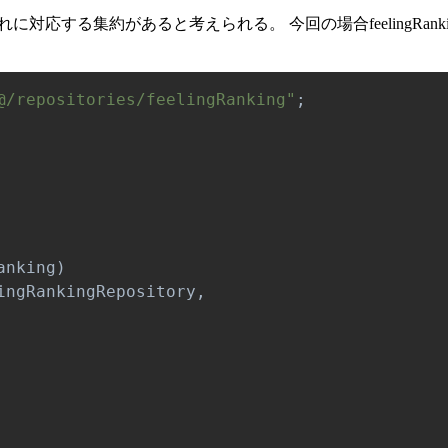
応する集約があると考えられる。 今回の場合feelingRankingRep
@/repositories/feelingRanking"
;
anking
)
ingRankingRepository
,