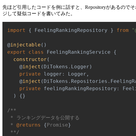
先ほど引用したコードを例に話すと、Repositoryがあるのでそれに対
ジして疑似コードを書いてみた。
import
{
 FeelingRankingRepository 
}
from
"
@
injectable
(
)
export
class
FeelingRankingService
{
constructor
(
@
inject
(
DiTokens
.
Logger
)
private
 logger
:
 Logger
,
@
inject
(
DiTokens
.
Repositories
.
FeelingR
private
 feelingRankingRepository
:
 Feel
)
{
}
 * 
@returns
{
Promise
}
 **/