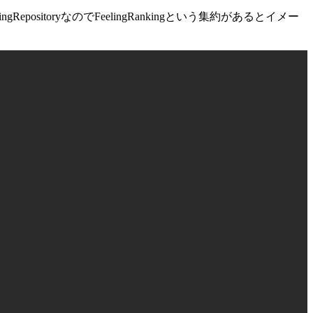
ositoryなのでFeelingRankingという集約があるとイメー