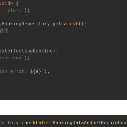
void
>
{
h: start
`
)
;
gRankingRepository
.
getLatest
(
)
;
は後述
date
(
feelingRanking
)
;
ish: end
`
)
;
ish error: 
${
e
}
`
)
;
ository
.
checkLatestRankingDataAndGetRecordCou